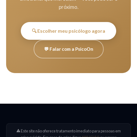
próximo.
🔍 Escolher meu psicólogo agora
💬 Falar com a PsicoOn
Este site não oferece tratamento imediato para pessoas em