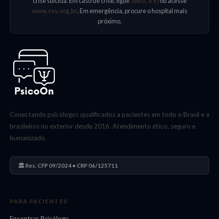
crise suicida. Em caso de crise, ligue
188 (CVV)
ou acesse
www.cvv.org.br
. Em emergência, procure o hospital mais
próximo.
Conectando psicólogos qualificados a pacientes em todo o Brasil e a
brasileiros no exterior desde 2016. Atendimento ético, seguro e
humanizado.
🏛️ Res. CFP 09/2024 • CRP 06/125711
PARA PACIENTES
Encontrar Psicólogo