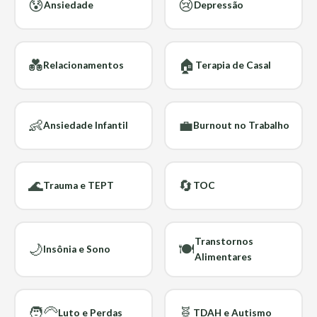
😰
😢
Ansiedade
Depressão
💑
🏠
Relacionamentos
Terapia de Casal
👶
💼
Ansiedade Infantil
Burnout no Trabalho
🌊
🔄
Trauma e TEPT
TOC
Transtornos
🌙
🍽️
Insônia e Sono
Alimentares
🧑‍🦳
🧬
Luto e Perdas
TDAH e Autismo