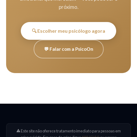
próximo.
🔍 Escolher meu psicólogo agora
💬 Falar com a PsicoOn
Este site não oferece tratamento imediato para pessoas em