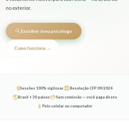
no exterior.
Escolher meu psicólogo
Como funciona →
🔒
🏛️
Sessões 100% sigilosas
Resolução CFP 09/2024
🌎
💳
Brasil + 30 países
Sem comissão — você paga direto
📱
Pelo celular ou computador