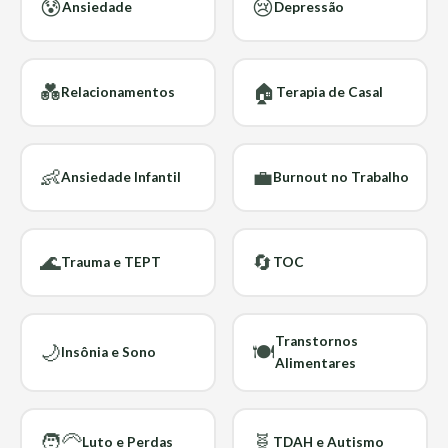
😰
😢
Ansiedade
Depressão
💑
🏠
Relacionamentos
Terapia de Casal
👶
💼
Ansiedade Infantil
Burnout no Trabalho
🌊
🔄
Trauma e TEPT
TOC
Transtornos
🌙
🍽️
Insônia e Sono
Alimentares
🧑‍🦳
🧬
Luto e Perdas
TDAH e Autismo