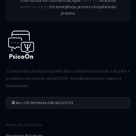
crise suicida. Em caso de crise, ligue
188 (CVV)
ou acesse
www.cvv.org.br
. Em emergência, procure o hospital mais
próximo.
Conectando psicólogos qualificados a pacientes em todo o Brasil e a
brasileiros no exterior desde 2016. Atendimento ético, seguro e
humanizado.
🏛️ Res. CFP 09/2024 • CRP 06/125711
PARA PACIENTES
Encontrar Psicólogo