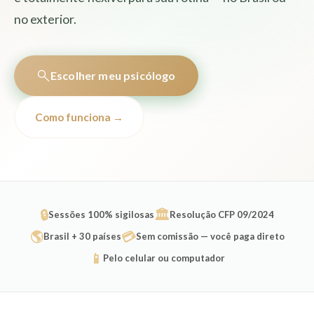
no exterior.
Escolher meu psicólogo
Como funciona →
🔒
🏛️
Sessões 100% sigilosas
Resolução CFP 09/2024
🌎
💳
Brasil + 30 países
Sem comissão — você paga direto
📱
Pelo celular ou computador