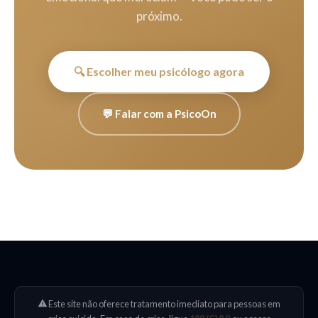
próximo.
🔍 Escolher meu psicólogo agora
💬 Falar com a PsicoOn
Este site não oferece tratamento imediato para pessoas em