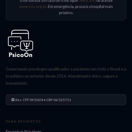
crise suicida. Em caso de crise, ligue
188 (CVV)
ou acesse
www.cvv.org.br
. Em emergência, procure o hospital mais
próximo.
Conectando psicólogos qualificados a pacientes em todo o Brasil e a
brasileiros no exterior desde 2016. Atendimento ético, seguro e
humanizado.
🏛️ Res. CFP 09/2024 • CRP 06/125711
PARA PACIENTES
Encontrar Psicólogo