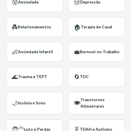
😰
😢
Ansiedade
Depressão
💑
🏠
Relacionamentos
Terapia de Casal
👶
💼
Ansiedade Infantil
Burnout no Trabalho
🌊
🔄
Trauma e TEPT
TOC
Transtornos
🌙
🍽️
Insônia e Sono
Alimentares
🧑‍🦳
🧬
Luto e Perdas
TDAH e Autismo